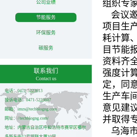
组织专
公司业绩
会议
节能服务
项目生
环保服务
耗计算
目节能
碳服务
资料齐
联系我们
强度计
Contact us
定，同
电话：0471-5223613
生产车
投诉电话：0471-5223607
意见建
邮箱：imzs@techblogng.com
并取得
网址：//techblogng.com/
地址：内蒙古自治区呼和浩特市赛罕区鄂尔
乌海
多斯东街12号银联大厦10层