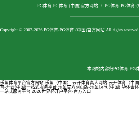
PG体育-PG体育·(中国)官方网站
/
PG体育-PG体育
Copyright © 2002-2026 PG体育-PG体育·(中国)官方网站 All rights reserved
本网站内容归PG体育-PG
乐鱼体育平台官方网站-乐鱼（中国）
云开体育真人网站-云开体育（中
育-开云(中国)一站式服务平台
乐鱼官方网页版-乐鱼LeYu(中国)
华体会体
一站式服务平台
2026世界杯开户平台-官方入口