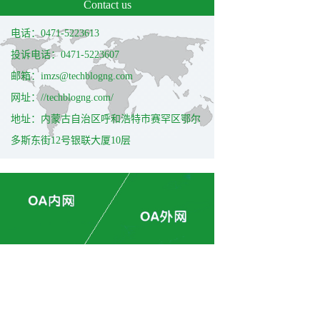
Contact us
电话：0471-5223613
投诉电话：0471-5223607
邮箱：imzs@techblogng.com
网址：//techblogng.com/
地址：内蒙古自治区呼和浩特市赛罕区鄂尔
多斯东街12号银联大厦10层