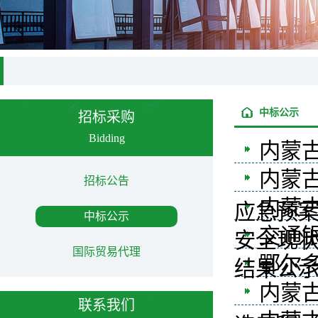
中标公示
招标采购
Bidding
内蒙
内蒙
招标公告
内蒙
应急预
中标公示
交通
安全现
国际贸易代理
鄂尔
结果公
内蒙
联系我们