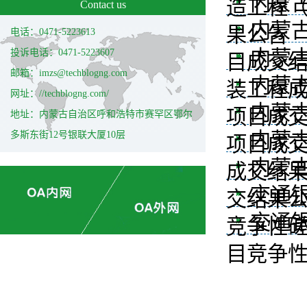
内蒙
造工程
Contact us
内蒙
果公告
电话：0471-5223613
内蒙
投诉电话：0471-5223607
目成交
邮箱：imzs@techblogng.com
内蒙
装工程
网址：//techblogng.com/
内蒙
项目成
地址：内蒙古自治区呼和浩特市赛罕区鄂尔
内蒙
多斯东街12号银联大厦10层
项目成
内蒙
成交结
交通银
交结果
交通
竞争性
目竞争