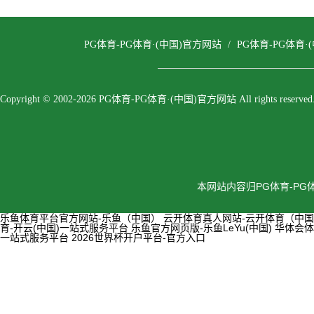
PG体育-PG体育·(中国)官方网站
/
PG体育-PG体育
Copyright © 2002-2026 PG体育-PG体育·(中国)官方网站 All rights reserved
本网站内容归PG体育-PG
乐鱼体育平台官方网站-乐鱼（中国）
云开体育真人网站-云开体育（中
育-开云(中国)一站式服务平台
乐鱼官方网页版-乐鱼LeYu(中国)
华体会体
一站式服务平台
2026世界杯开户平台-官方入口